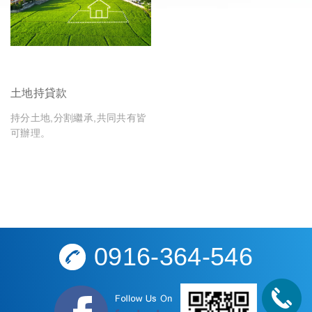
土地持貸款
持分土地,分割繼承,共同共有皆
可辦理。
0916-364-546