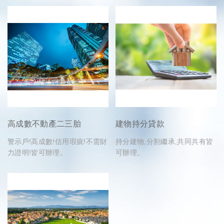
高成數不動產二三胎
建物持分貸款
警示戶!高成數!信用瑕疵!不需財
持分建物,分割繼承,共同共有皆
力證明!皆可辦理。
可辦理。