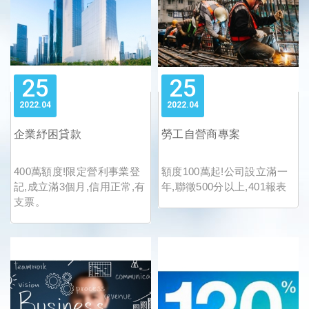
25
25
2022
04
2022
04
企業紓困貸款
勞工自營商專案
400萬額度!限定營利事業登
額度100萬起!公司設立滿一
記,成立滿3個月,信用正常,有
年,聯徵500分以上,401報表
支票。