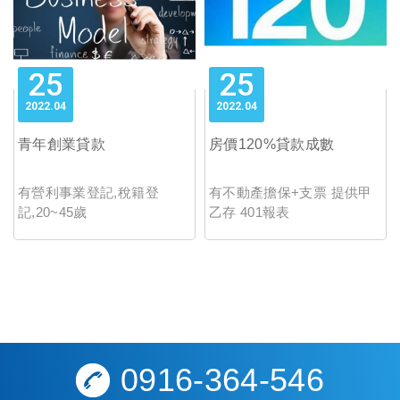
25
25
2022
04
2022
04
青年創業貸款
房價120%貸款成數
有營利事業登記,稅籍登
有不動產擔保+支票 提供甲
記,20~45歲
乙存 401報表
0916-364-546